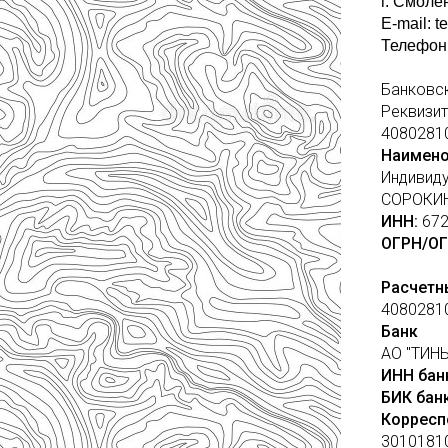
г. Смолен
E-mail: t
Телефон:
(4812
Банковс
Реквизит
4080281
Наимено
Индивид
СОРОКИ
ИНН:
672
ОГРН/О
Расчетн
4080281
Банк
АО "ТИН
ИНН бан
БИК бан
Корресп
3010181