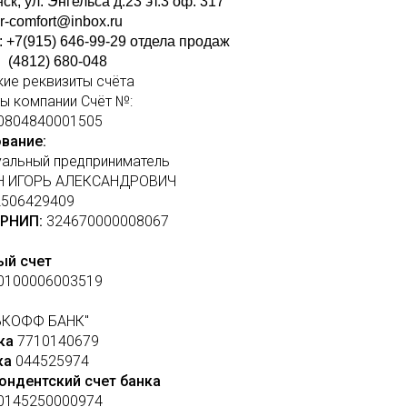
ск, ул. Энгельса д.23 эт.3 оф. 317
er-comfort@inbox.ru
 +7(915) 646-99-29 отдела продаж
) 680-048
кие реквизиты счёта
ы компании Счёт №:
0804840001505
вание:
уальный предприниматель
Н ИГОРЬ АЛЕКСАНДРОВИЧ
506429409
ГРНИП:
324670000008067
ый счет
0100006003519
ЬКОФФ БАНК"
ка
7710140679
ка
044525974
ондентский счет банка
0145250000974