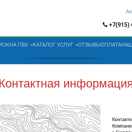
Ак
+7(915)
И
ОКНА ПВХ
КАТАЛОГ УСЛУГ
ОТЗЫВЫ
ОПЛАТА
НАШ
Контактная информаци
Контакт
Компан