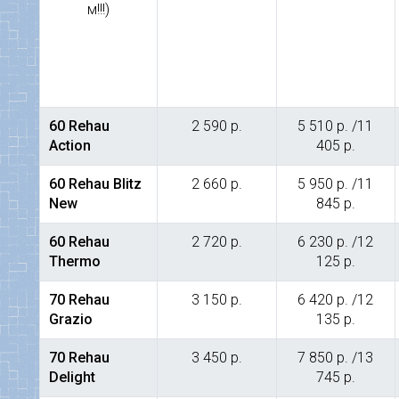
м!!!)
60 Rehau
2 590 р.
5 510 р. /11
Action
405 р.
60 Rehau Blitz
2 660 р.
5 950 р. /11
New
845 р.
60 Rehau
2 720 р.
6 230 р. /12
Thermo
125 р.
70 Rehau
3 150 р.
6 420 р. /12
Grazio
135 р.
70 Rehau
3 450 р.
7 850 р. /13
Delight
745 р.