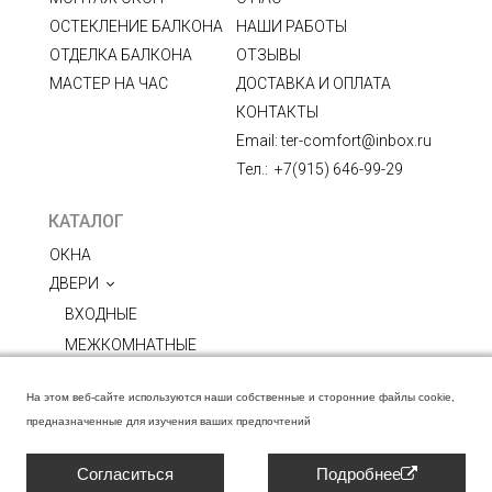
ОСТЕКЛЕНИЕ БАЛКОНА
НАШИ РАБОТЫ
ОТДЕЛКА БАЛКОНА
ОТЗЫВЫ
МАСТЕР НА ЧАС
ДОСТАВКА И ОПЛАТА
КОНТАКТЫ
Email: ter-comfort@inbox.ru
Тел.:  +7(915) 646-99-29
КАТАЛОГ
ОКНА
ДВЕРИ
ВХОДНЫЕ
МЕЖКОМНАТНЫЕ
МЕБЕЛЬ ПОД СТАРИНУ
На этом веб-сайте используются наши собственные и сторонние файлы cookie,
НАТЯЖНЫЕ ПОТОЛКИ
предназначенные для изучения ваших предпочтений
Согласиться
Подробнее