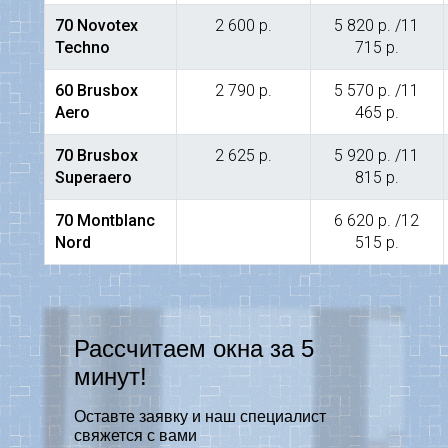
70 Novotex
2 600 р.
5 820 р. /11
Teсhno
715 р.
60 Brusbox
2 790 р.
5 570 р. /11
Aero
465 р.
70 Brusbox
2 625 р.
5 920 р. /11
Superaero
815 р.
70 Montblanc
6 620 р. /12
Nord
515 р.
Рассчитаем окна за 5
минут!
Оставте заявку и наш специалист
свяжется с вами