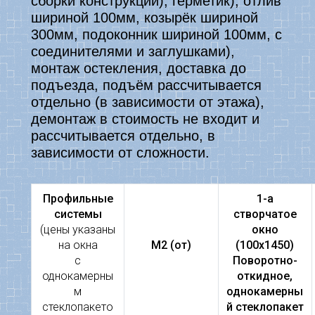
сборки конструкции), герметик), отлив
шириной 100мм, козырёк шириной
300мм, подоконник шириной 100мм, с
соединителями и заглушками),
монтаж остекления, доставка до
подъезда, подъём рассчитывается
отдельно (в зависимости от этажа),
демонтаж в стоимость не входит и
рассчитывается отдельно, в
зависимости от сложности.
Профильные
1-а
системы
створчатое
(цены указаны
окно
на окна
М2 (от)
(100х1450)
с
Поворотно-
однокамерны
откидное,
м
однокамерны
стеклопакето
й с
теклопакет